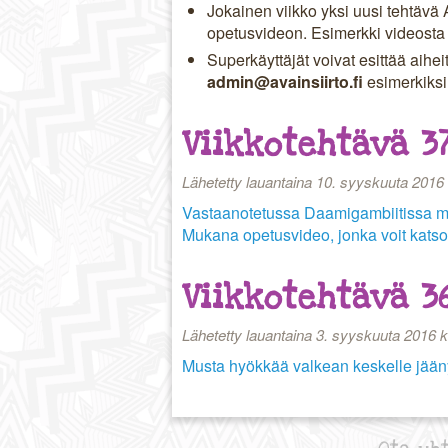
Jokainen viikko yksi uusi tehtävä
opetusvideon. Esimerkki videosta
Superkäyttäjät voivat esittää aihe
admin@avainsiirto.fi
esimerkiksi 
Viikkotehtävä 3
Lähetetty lauantaina 10. syyskuuta 2016 
Vastaanotetussa Daamigambiitissa mus
Mukana opetusvideo, jonka voit katso
Viikkotehtävä 3
Lähetetty lauantaina 3. syyskuuta 2016 k
Musta hyökkää valkean keskelle jään