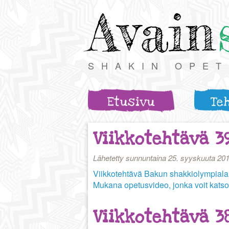
Avain
SHAKIN OPE
Etusivu
Te
Viikkotehtävä 3
Lähetetty sunnuntaina 25. syyskuuta 201
Viikkotehtävä Bakun shakkiolympialai
Mukana opetusvideo, jonka voit katso
Viikkotehtävä 3