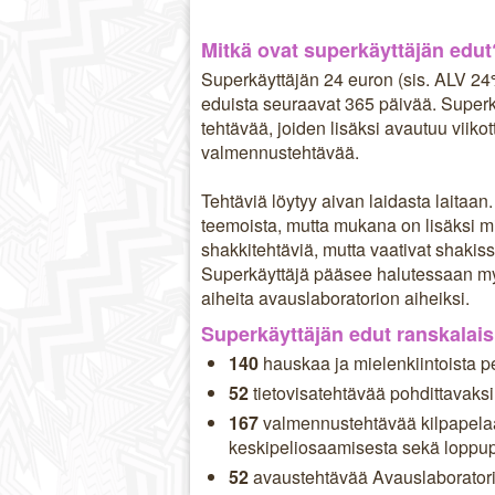
Mitkä ovat superkäyttäjän edut
Superkäyttäjän 24 euron (sis. ALV 2
eduista seuraavat 365 päivää. Superkä
tehtävää, joiden lisäksi avautuu viiko
valmennustehtävää.
Tehtäviä löytyy aivan laidasta laitaan.
teemoista, mutta mukana on lisäksi miel
shakkitehtäviä, mutta vaativat shakis
Superkäyttäjä pääsee halutessaan my
aiheita avauslaboratorion aiheiksi.
Superkäyttäjän edut ranskalaisi
140
hauskaa ja mielenkiintoista pe
52
tietovisatehtävää pohdittavaksi
167
valmennustehtävää kilpapelaaj
keskipeliosaamisesta sekä loppupel
52
avaustehtävää Avauslaboratori