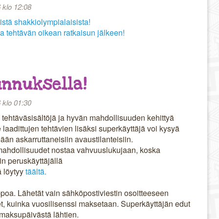
 klo 12:08
stä shakkiolympialaisista!
a tehtävän oikean ratkaisun jälkeen!
unnuksella!
 klo 01:30
 tehtäväsisältöjä ja hyvän mahdollisuuden kehittyä
e laadittujen tehtävien lisäksi superkäyttäjä voi kysyä
eään askarruttaneisiin avaustilanteisiin.
mahdollisuudet nostaa vahvuuslukujaan, koska
n peruskäyttäjällä
ä löytyy
täältä.
oa. Lähetät vain sähköpostiviestin osoitteeseen
eet, kuinka vuosilisenssi maksetaan. Superkäyttäjän edut
maksupäivästä lähtien.