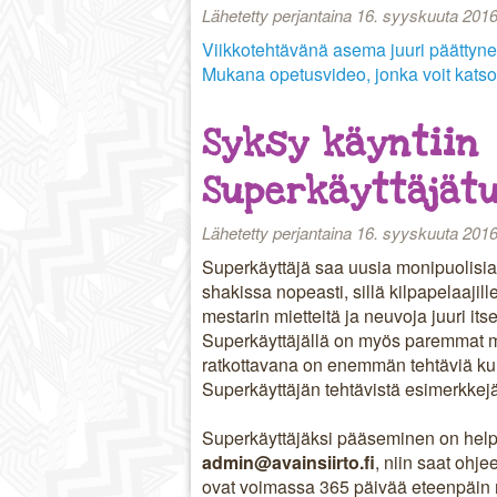
Lähetetty perjantaina 16. syyskuuta 2016
Viikkotehtävänä asema juuri päättynei
Mukana opetusvideo, jonka voit katso
Syksy käyntiin
Superkäyttäjät
Lähetetty perjantaina 16. syyskuuta 2016
Superkäyttäjä saa uusia monipuolisia
shakissa nopeasti, sillä kilpapelaajill
mestarin mietteitä ja neuvoja juuri its
Superkäyttäjällä on myös paremmat 
ratkottavana on enemmän tehtäviä kui
Superkäyttäjän tehtävistä esimerkkej
Superkäyttäjäksi pääseminen on helpp
admin@avainsiirto.fi
, niin saat ohj
ovat voimassa 365 päivää eteenpäin 