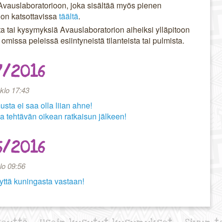
 Avauslaboratorioon, joka sisältää myös pienen
 on katsottavissa
täältä
.
ita tai kysymyksiä Avauslaboratorion aiheiksi ylläpitoon
omissa peleissä esiintyneistä tilanteista tai pulmista.
7/2016
klo 17:43
ta ei saa olla liian ahne!
a tehtävän oikean ratkaisun jälkeen!
6/2016
lo 09:56
yttä kuningasta vastaan!