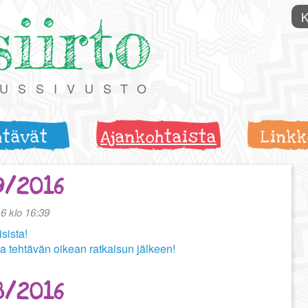
siirto
K
TUSSIVUSTO
htävät
Ajankohtaista
Linkk
9/2016
6 klo 16:39
sista!
a tehtävän oikean ratkaisun jälkeen!
8/2016