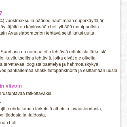
?
4%) vuosimaksulla pääsee nauttimaan superkäyttäjän
yttäjällä on käytössään heti yli 300 monipuolista
ttain Avauslaboratorion tehtävä sekä kaksi uutta
 Suuri osa on normaaleita tehtäviä erilaisista tärkeistä
ikuvituksellisia tehtäviä, jotka eivät ole oikeita
sa tarvittavaa loogista päättelyä ja hahmotuskykyä.
ös pähkäilemää shakkitietopähkinöitä ja esittämään uusia
n viivoin
rustehtävää ratkottavaksi.
.
ille ehdottoman tärkeistä aiheista: avausteoriasta,
itiedosta ja -taidosta.
oon heti.