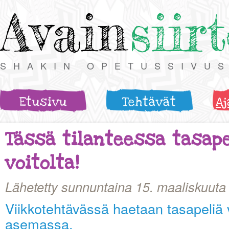
Avain
siir
SHAKIN OPETUSSIVU
Etusivu
Tehtävät
Aj
Tässä tilanteessa tasap
voitolta!
Lähetetty sunnuntaina 15. maaliskuuta
Viikkotehtävässä haetaan tasapeliä
asemassa.