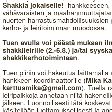
-hankkeeseen, 
Shakkia jokaiselle!
vähävaraisten ja maahanmuuttajataus
nuorten harrastusmahdollisuuksien
kerho- ja leiritoiminnan muodossa.
Tuen avulla voi päästä mukaan il
shakkileirille (2.-6.8.) ja/tai syy
.
shakkikerhotoimintaan
Tuen piiriin voi hakeutua laittamalla
hankkeen koordinaattorille (
Mika Ka
). Tuella r
karttusmika@gmail.com
leiripaikkoja annetaan niitä hakeneil
jälkeen. Luonnollisesti tätä koskeva
käsitellään luottamuksellisesti ja an