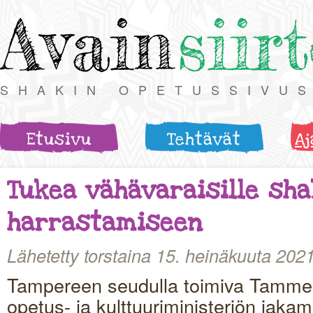
Avain
siir
SHAKIN OPETUSSIVU
Etusivu
Tehtävät
Aj
Tukea vähävaraisille sha
harrastamiseen
Lähetetty torstaina 15. heinäkuuta 202
Tampereen seudulla toimiva Tamme
opetus- ja kulttuuriministeriön jak