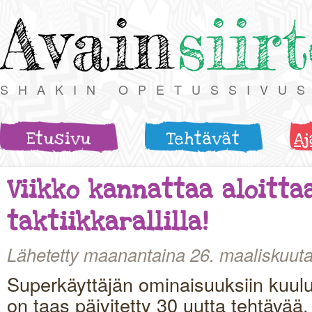
Avain
siir
SHAKIN OPETUSSIVU
Etusivu
Tehtävät
Aj
Viikko kannattaa aloitta
taktiikkarallilla!
Lähetetty maanantaina 26. maaliskuuta
Superkäyttäjän ominaisuuksiin kuuluv
on taas päivitetty 30 uutta tehtävää