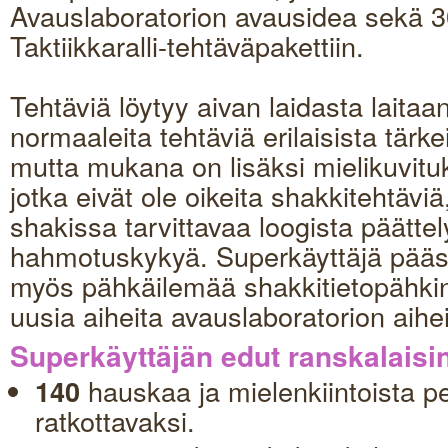
Avauslaboratorion avausidea sekä 30
Taktiikkaralli-tehtäväpakettiin.
Tehtäviä löytyy aivan laidasta laitaa
normaaleita tehtäviä erilaisista tärk
mutta mukana on lisäksi mielikuvituks
jotka eivät ole oikeita shakkitehtäviä
shakissa tarvittavaa loogista päättel
hahmotuskykyä. Superkäyttäjä pää
myös pähkäilemää shakkitietopähkin
uusia aiheita avauslaboratorion aihei
Superkäyttäjän edut ranskalaisin
hauskaa ja mielenkiintoista p
140
ratkottavaksi.