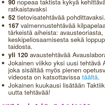
nopeaa taktista kykyä kehittävä
90
ratkaistavaksi
tietovisatehtävää pohdittavaksi
52
valmennustehtävää kilpapelaa
167
tärkeistä aiheista: avausteoriasta,
keskipeliosaamisesta sekä loppupel
taidosta.
avaustehtävää Avauslabora
yli 120
Jokainen viikko yksi uusi tehtävä 
joka sisältää myös pienen opetus
videosta on katsottavissa
täältä
.
Jokainen kuukausi lisätään Taktiik
uutta tehtävää!